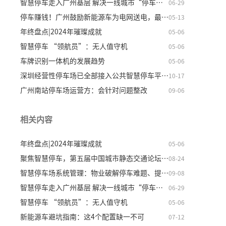
智慧停车走入广州基层 解决一线城市“停车难”
06-29
停车赚钱！广州鼓励新能源车为电网送电，最高奖励5元
05-13
年终盘点|2024年璀璨成就
05-06
智慧停车 “领航员”：无人值守机
05-06
车牌识别一体机的发展趋势
05-06
深圳经营性停车场已全部接入公共智慧停车平台 规模全
10-17
广州南站停车场运营方：会针对问题整改
09-06
相关内容
年终盘点|2024年璀璨成就
05-06
聚焦智慧停车，第五届中国城市静态交通论坛在穗举行
08-24
智慧停车场系统管理：物业破解停车难题、提升收益的核
09-08
智慧停车走入广州基层 解决一线城市“停车难”
06-29
智慧停车 “领航员”：无人值守机
05-06
新能源车避坑指南：这4个配置缺一不可
07-12